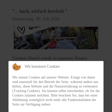
"... hach, einfach herrlich."
Donnerstag, 30. Juli 2026
Gestern Abend wurde in unserem Hospiz
gegrillt - wer wollte hatte Angehörige
Wir benutzen Cookies
eingeladen und sich an lange Tische auf unsere
Wir nutzen Cookies auf unserer Website. Einige von ihnen
Terasse gesetzt. Gemeinsam haben wir gegrillt,
sind essenziell für den Betrieb der Seite, während andere uns
helfen, diese Website und die Nutzererfahrung zu verbessern
gegessen und uns über "Gott und die Welt"
(Tracking Cookies). Sie können selbst entscheiden, ob Sie die
Cookies zulassen möchten. Bitte beachten Sie, dass bei einer
unterhalten. Ein entspannter, geselliger und
Ablehnung womöglich nicht mehr alle Funktionalitäten der
sehr schöner Abend - somit ein großer Dank an
Seite zur Verfügung stehen.