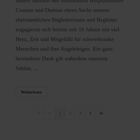
unsere Jubilare des Ambulanten Hospizdienstes
Cosmas und Damian ehren.Sechs unserer
ehrenamtlichen Begleiterinnen und Begleiter
engagieren sich bereits seit 10 Jahren mit viel
Herz, Zeit und Mitgefühl für schwerkranke
Menschen und ihre Angehörigen. Ein ganz
besonderer Dank gilt außerdem unserem
Jubilar, ...
Weiterlesen
1
2
3
First Page
Previous Page
Next Page
Last Page