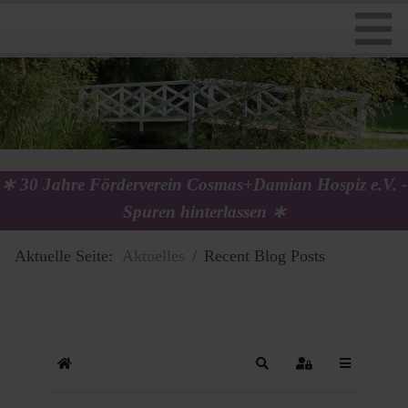
Vorstand
Ambulanter Hospizdienst
Trauerbegleitung
Ihre Spende Verwendung
Mitgliedschaft
Stationäres Hospiz
Trauercafé
Chronik
Kreative Könner
Geschlossene Trauergruppe
∗ 30 Jahre Förderverein Cosmas+Damian Hospiz e.V. -
Spuren hinterlassen ∗
Downloads
After-Work-TrauerTreff
Aktuelle Seite:
Aktuelles
Recent Blog Posts
Kirchliche Angebote
Home
Search
Sign In