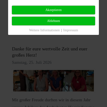
alle, die es möglich gemacht haben, dass wir
s...
Akzeptieren
Ablehnen
Weiterlesen
Weitere Informationen
|
Impressum
Danke für eure wertvolle Zeit und euer
großes Herz!
Samstag, 25. Juli 2026
Mit großer Freude durften wir in diesem Jahr